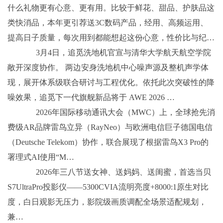
什么礼物更有心意、更有用。比较于鲜花、甜品、护肤品这
类快消品，本年更引荐送3C数码产品，经用、高频运用、
提高日子质量，每次用到都能想起这份心意，性价比与纪…
3月4日，追觅洗地机官宣与清华大学航天航空学院
敞开深度协作。 两边安身洗地机中心噪声源及整机声学体
现，展开体系级联合研讨与工程优化。依托此次突破性的降
噪效果，追觅下一代旗舰新品将于 AWE 2026 …
2026年国际移动通讯大会（MWC）上，全球抢先消
费级AR品牌雷鸟立异（RayNeo）与欧洲电信巨子德国电信
（Deutsche Telekom）协作，联合展现了根据雷鸟X3 Pro的
署理式AI使用“M…
2026年三八节送女神、送妈妈、送闺蜜，首选当贝
S7UltraPro投影仪——5300CVIA流明亮度+8000:1原生对比
度，白日观影无压力，影院级画质调配全场景适配规划，
兼…