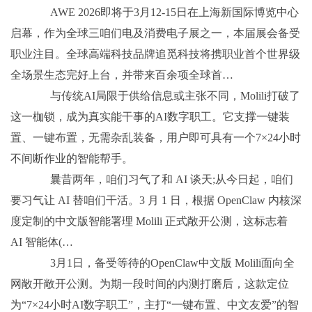
AWE 2026即将于3月12-15日在上海新国际博览中心
启幕，作为全球三咱们电及消费电子展之一，本届展会备受
职业注目。全球高端科技品牌追觅科技将携职业首个世界级
全场景生态完好上台，并带来百余项全球首…
与传统AI局限于供给信息或主张不同，Molili打破了
这一枷锁，成为真实能干事的AI数字职工。它支撑一键装
置、一键布置，无需杂乱装备，用户即可具有一个7×24小时
不间断作业的智能帮手。
曩昔两年，咱们习气了和 AI 谈天;从今日起，咱们
要习气让 AI 替咱们干活。3 月 1 日，根据 OpenClaw 内核深
度定制的中文版智能署理 Molili 正式敞开公测，这标志着
AI 智能体(…
3月1日，备受等待的OpenClaw中文版 Molili面向全
网敞开敞开公测。为期一段时间的内测打磨后，这款定位
为“7×24小时AI数字职工”，主打“一键布置、中文友爱”的智