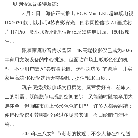
贝博bb体育多特蒙德:
3 月 5 日，海信正式推出 RGB-Mini LED超旗舰电视
UX2026 款，以小巧4芯真彩背光、四芯同控信芯 AI 画质芯
片 H7 Pro、职业顶配4倍黑位超低反黑曜屏Ultra、180Hz原
生…
跟着家庭影音需求晋级，4K高端投影仪已成为2026
年家用文娱设备的中心挑选。但面临市场上形形色色的机
型，不少用户堕入“参数看花眼、选型踩坑多”的窘境。其实
家用高端4K投影选购无需杂乱，捉住“线K画质…
现在便携投影仪成为租房党、露营爱好者、差旅人
士的刚需，既能脱节电视的空间捆绑，又能随时随地享用大
屏体会，但面临市面上形形色色的机型，许多人都会纠结：
便携投影仪引荐哪款？经过多场景实测，今日给咱们清晰
答…
2026年三八女神节渐渐的挨近，不少人都在纠结送