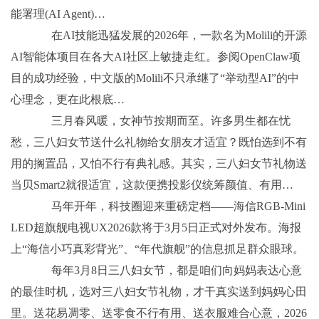
能署理(AI Agent)…
在AI技能迅猛发展的2026年，一款名为Molili的开源
AI智能体项目在各大AI社区上敏捷走红。参阅OpenClaw项
目的成功经验，中文版的Molili不只承继了“举动型AI”的中
心理念，更在此根底…
三月春风暖，女神节按期而至。许多男生都在忧
愁，三八妇女节送什么礼物给女朋友才适宜？既怕选到不有
用的搁置品，又怕不行有典礼感。其实，三八妇女节礼物送
当贝Smart2就很适宜，这款便携投影仪统筹颜值、有用…
马年开年，科技圈迎来重磅定档——海信RGB-Mini
LED超旗舰电视UX2026款将于3月5日正式对外发布。海报
上“海信小巧真彩背光”、“年代旗舰”的信息抓足群众眼球。
每年3月8日三八妇女节，都是咱们向妈妈表达心意
的最佳时机，选对三八妇女节礼物，才干真实送到妈妈心田
里。送花易凋零、送零食不行有用、送衣服难合心意，2026