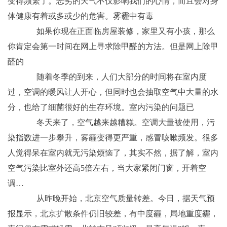
变得频繁了。恶劣的天气不仅影响我们的心情，而且会对身
体健康有着或多或少的危害。雾霾中有毒
如果你现在正面临房屋装修，家里又有小孩，那么
你肯定会第一时间在网上寻求除甲醛的方法。但是网上除甲
醛的
随着冬季的到来，人们大部分的时间将在室内度
过，空调的暖风让人开心，但同时也会抽取空气中大量的水
分，也给了细菌很好的生存环境。室内污染的问题已
冬天来了，空气越来越糟糕。空调大量被使用，污
染指数进一步攀升，雾霾变得更严重，感冒咳嗽频发。很多
人觉得呆在室内就无污染烦恼了，其实不然，据了解，室内
空气污染比室外还高5倍左右，当大家紧闭门窗，开着空
调…
从昨晚开始，北京空气质量转差。今日，据天气预
报显示，北京扩散条件仍旧较差，有中度霾，局地重度霾，