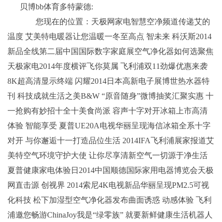
贝博bb体育多特蒙德:
您现在的位置：天极网家电智慧空净频道传递艾的
温度 艾美特电暖器让您温暖一冬至高点 智未来 科沃斯2014
新品全线第二届中国国际数字家庭展空气净化器如何选聚焦
天极家电2014年度横评飞你莫属 飞利浦双11劲爆优惠来袭
8K超高清显示终端 闪耀2014日本高新电子展博世热水器特
刊 科技成就生活之美B&W “原音随身”微博抽奖汇聚实惠 十
一抢购有妙招十全十美食尚派 容声十字对开冰箱上市高清
体验 智能享受 夏普UE20A电视华丽呈现海信冰箱全系十字
对开 与你邂逅十一打造品位生活 2014IFA飞利浦展家报道艾
美特空气环境守护大使 让你尽享清新空气一切源于净生活
夏普健康家电体验日2014中国顺德国际家用电器博览会天极
网直击源 创视界 2014索尼4K电视新品华丽呈现PM2.5可视
化科技 松下加湿型空气净化器发布曲面诱惑 动感体验 飞利
浦邀您畅游ChinaJoy我是“绿零族” 就要新鲜健康生活机器人