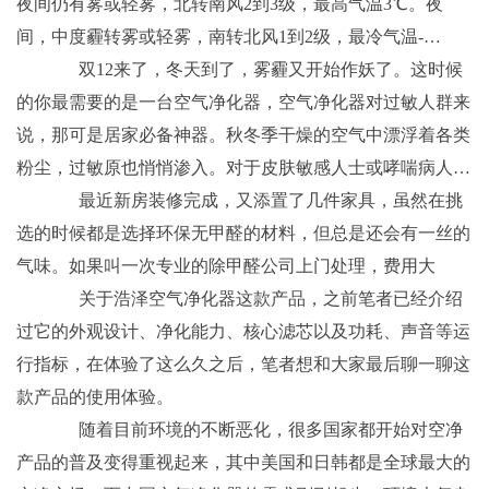
夜间仍有雾或轻雾，北转南风2到3级，最高气温3℃。夜
间，中度霾转雾或轻雾，南转北风1到2级，最冷气温-…
双12来了，冬天到了，雾霾又开始作妖了。这时候
的你最需要的是一台空气净化器，空气净化器对过敏人群来
说，那可是居家必备神器。秋冬季干燥的空气中漂浮着各类
粉尘，过敏原也悄悄渗入。对于皮肤敏感人士或哮喘病人…
最近新房装修完成，又添置了几件家具，虽然在挑
选的时候都是选择环保无甲醛的材料，但总是还会有一丝的
气味。如果叫一次专业的除甲醛公司上门处理，费用大
关于浩泽空气净化器这款产品，之前笔者已经介绍
过它的外观设计、净化能力、核心滤芯以及功耗、声音等运
行指标，在体验了这么久之后，笔者想和大家最后聊一聊这
款产品的使用体验。
随着目前环境的不断恶化，很多国家都开始对空净
产品的普及变得重视起来，其中美国和日韩都是全球最大的