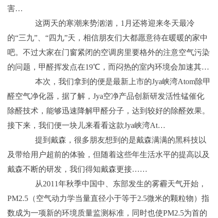
害…
这两天的寒潮来势汹汹，1月还将迎来冬天最冷
的“三九”、“四九”天，相信朋友们大都愿意待在暖暖的家中
吧。不过大家在门窗紧闭的空调房里要格外的注意空气污染
的问题，甲醛挥发点在19℃，而闷热的室内环境会加速其…
本次，我们拿到的便是最新上市的Jya峡湾Atom除甲
醛空气净化器，据了解，Jya空净产品创新研发活性锰催化
除醛技术，能够迅速降解甲醛分子，达到较好的除醛效果。
接下来，我们便一块儿来看看这款Jya峡湾At…
提到戴森，很多朋友想到的是戴森满满的黑科技以
及带给用户超前的体验，但随着这些年生活水平的提高以及
戴森不断的研发，我们得知戴森更接……
从2011年秋季中国中、东部发生的雾霾天气开始，
PM2.5（空气动力学当量直径小于等于2.5微米的颗粒物）指
数成为一项新的环境质量监测标准，同时也使PM2.5为首的