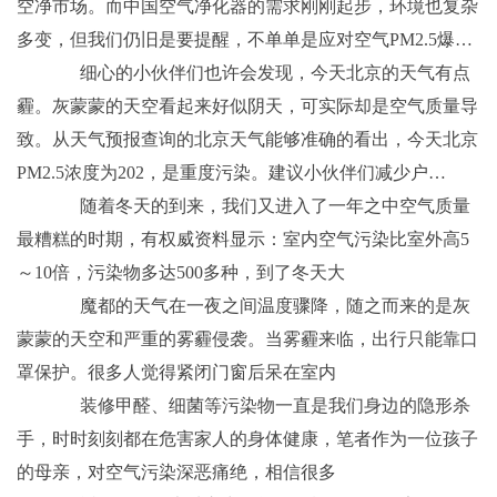
空净市场。而中国空气净化器的需求刚刚起步，环境也复杂
多变，但我们仍旧是要提醒，不单单是应对空气PM2.5爆…
细心的小伙伴们也许会发现，今天北京的天气有点
霾。灰蒙蒙的天空看起来好似阴天，可实际却是空气质量导
致。从天气预报查询的北京天气能够准确的看出，今天北京
PM2.5浓度为202，是重度污染。建议小伙伴们减少户…
随着冬天的到来，我们又进入了一年之中空气质量
最糟糕的时期，有权威资料显示：室内空气污染比室外高5
～10倍，污染物多达500多种，到了冬天大
魔都的天气在一夜之间温度骤降，随之而来的是灰
蒙蒙的天空和严重的雾霾侵袭。当雾霾来临，出行只能靠口
罩保护。很多人觉得紧闭门窗后呆在室内
装修甲醛、细菌等污染物一直是我们身边的隐形杀
手，时时刻刻都在危害家人的身体健康，笔者作为一位孩子
的母亲，对空气污染深恶痛绝，相信很多