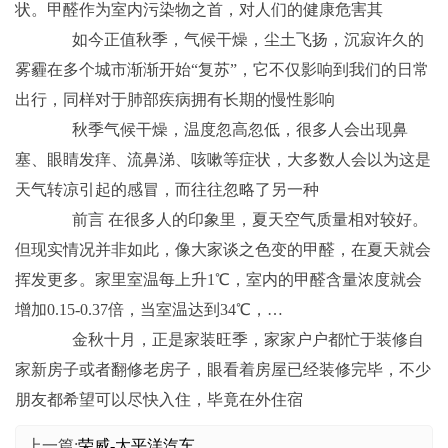
状。甲醛作为室内污染物之首，对人们的健康危害其
如今正值秋季，气候干燥，尘土飞扬，沉寂许久的
雾霾在多个城市渐渐开始“复苏”，它不仅影响到我们的日常
出行，同样对于肺部疾病拥有长期的慢性影响
秋季气候干燥，温度忽高忽低，很多人会出现鼻
塞、眼睛发痒、流鼻涕、咳嗽等症状，大多数人会以为这是
天气转凉引起的感冒，而往往忽略了另一种
前言 在很多人的印象里，夏天空气质量相对较好。
但现实情况并非如此，像大家谈之色变的甲醛，在夏天就会
挥发更多。家里室温每上升1℃，室内的甲醛含量浓度就会
增加0.15-0.37倍，当室温达到34℃，…
金秋十月，正是家装旺季，家家户户都忙于装修自
家新房子或者翻修老房子，眼看着房屋已经装修完毕，不少
朋友都希望可以尽快入住，毕竟在外住宿
上一篇:
荣威-太平洋汽车