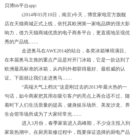
贝博bb平台app:
(2014年03月10日，南京)今天，博世家电官方旗舰
店在天猫商城正式上线，依托其欧洲第一家电品牌的强大影
响力，借力天猫商城优质的电子商务平台，更直观地呈现优
秀的产品线……
走进奥马在AWE2014的站台，各类冰箱琳琅满目。
在本届奥马主推的重点产品是对开门冰箱，它是一款达到了
欧洲最高标准的冰箱，从内到外都获得最好、最权威的认
证。下面就让我们走进奥马……
“高端大气上档次”这是刚过去的2013年最火热的一
句话，如今商家把其用在吸引客户的亮点上再合适不过。随
着时下人们生活质量的提高，健身娱乐场所、美发沙龙、养
生会馆等场所成为了大家经常光……
进入3月份，春季家装进入高峰期，不少业主投入到
家装热潮中。在厨房装修过程中，既要保证选择的厨电产品